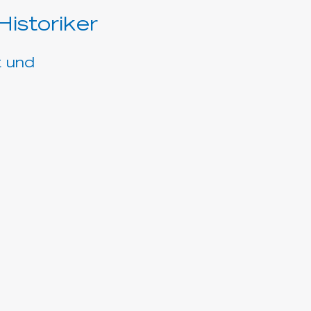
istoriker
t und